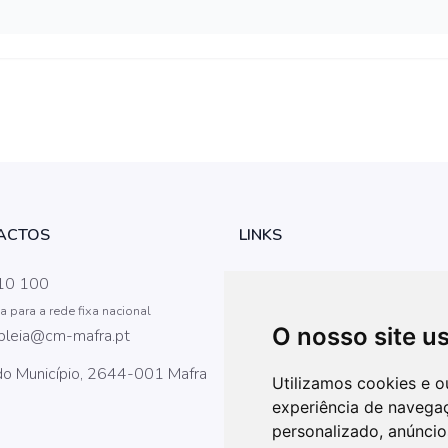
ACTOS
LINKS
Iniciar Sessão
10 100
para a rede fixa nacional
Regimento da AM
O nosso site u
bleia@cm-mafra.pt
Câmara Municipal
do Município, 2644-001 Mafra
Utilizamos cookies e o
Contactos
experiência de navega
personalizado, anúncios